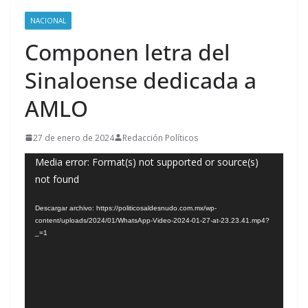
NACIONAL
Componen letra del
Sinaloense dedicada a
AMLO
27 de enero de 2024
Redacción Políticos
Reproductor
Media error: Format(s) not supported or source(s)
not found
de
vídeo
Descargar archivo: https://politicosaldesnudo.com.mx/wp-
content/uploads/2024/01/WhatsApp-Video-2024-01-27-at-23.23.41.mp4?
_=1