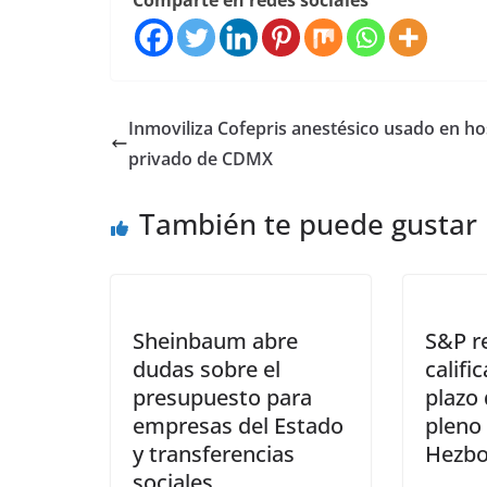
Comparte en redes sociales
Inmoviliza Cofepris anestésico usado en ho
privado de CDMX
También te puede gustar
Sheinbaum abre
S&P re
dudas sobre el
califi
presupuesto para
plazo 
empresas del Estado
pleno 
y transferencias
Hezbo
sociales