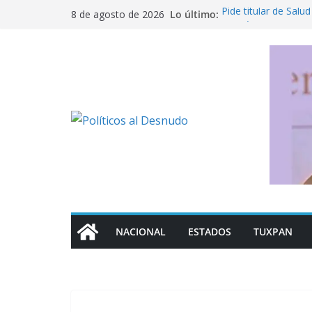
Saltar
Lo último:
Pide titular de Salud
8 de agosto de 2026
al
en México
Nahle busca salvar 
contenido
de empleos
¡Truena Ramírez Zep
“traicionar” a la 4T
De la Espriella tom
guerra sin tregua c
Fujimori celebra re
“Somos países her
NACIONAL
ESTADOS
TUXPAN