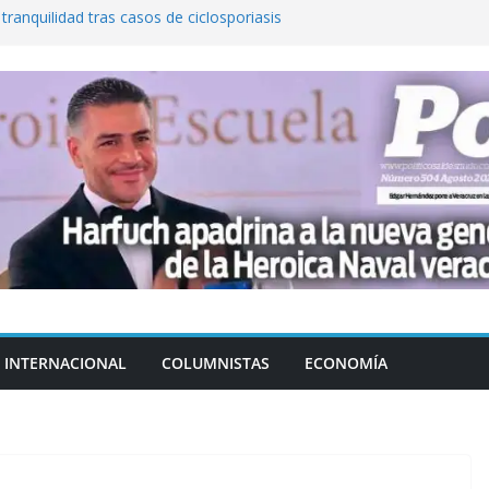
 tranquilidad tras casos de ciclosporiasis
al ingenio San Pedro y proteger cientos
eta contra diputado del PT! Lo acusa de
a el poder en Colombia y promete una
ontra el narcoterrorismo
stablecimiento de vínculos con México:
manos”
INTERNACIONAL
COLUMNISTAS
ECONOMÍA