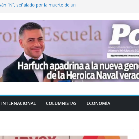
ván “N”, señalado por la muerte de un
nterrey
DE CENTROAMÉRICA! TRICOLOR
VEZ EL MEDALLERO
 Argentina para despedir a su padre, Jorge
 ‘viejitos’, Morena suspende derechos
alvatori y Grace Palomares
en Veracruz; aumentan a 33 los
lmente secos
INTERNACIONAL
COLUMNISTAS
ECONOMÍA