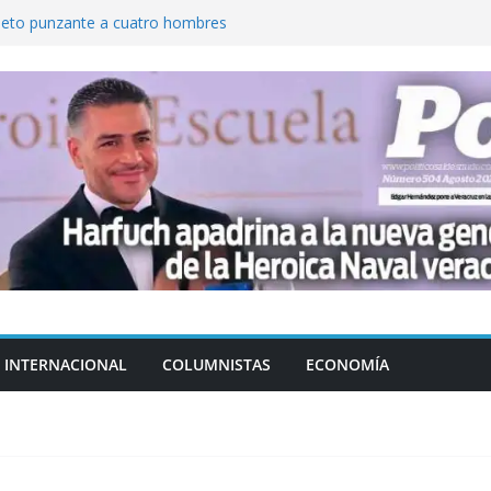
jeto punzante a cuatro hombres
Aguirre, exgobernador de Guerrero, por
var la exportación de aguacate de
tados Unidos
zación a escuelas para dejar el esquema
cución política en casos de desafuero
 Movimiento Ciudadano
INTERNACIONAL
COLUMNISTAS
ECONOMÍA