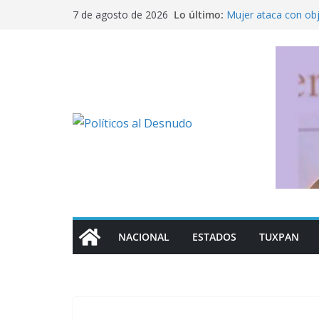
Saltar
Lo último:
Mujer ataca con ob
7 de agosto de 2026
al
Fue detenido Ángel 
caso Ayotzinapa
contenido
México busca reacti
Michoacán a los Es
Ofrece SEP regulari
militarizado
Rechaza Nahle perse
de los alcaldes de
NACIONAL
ESTADOS
TUXPAN